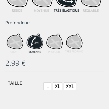
Profondeur:
2.99
€
TAILLE
L
XL
XXL